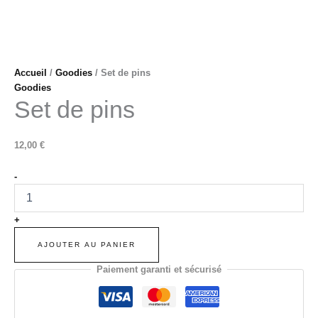
Accueil
/
Goodies
/ Set de pins
Goodies
Set de pins
12,00
€
quantité
-
de
Set
de
+
pins
AJOUTER AU PANIER
Paiement garanti et sécurisé